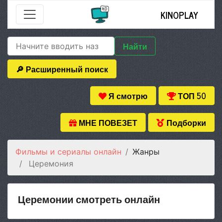
KINOPLAY
Найти
🔎 Расширенный поиск
Я смотрю
ТОП 50
МНЕ ПОВЕЗЕТ
Подборки
Фильмы и сериалы онлайн
Жанры
Церемония
Церемонии смотреть онлайн