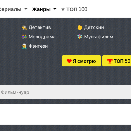
 Сериалы
Жанры
⭐ ТОП 100
🕵️‍♂️ Детектив
👶 Детский
👫 Мелодрама
🧚‍♀️ Мультфильм
а
🧝‍♂️ Фэнтези
Я смотрю
ТОП 50
Фильм-нуар