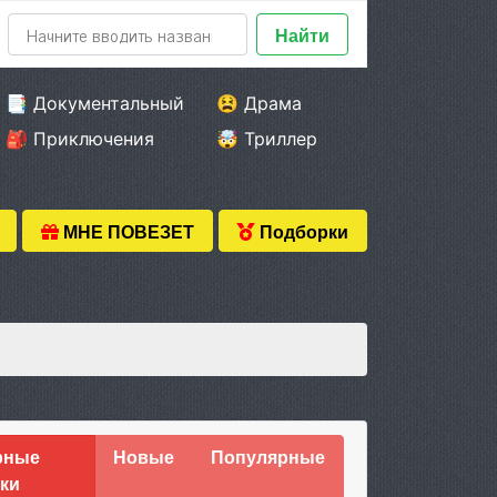
Найти
📑 Документальный
😫 Драма
🎒 Приключения
🤯 Триллер
МНЕ ПОВЕЗЕТ
Подборки
рные
Новые
Популярные
ки