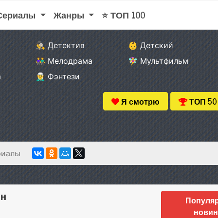
 Сериалы
Жанры
⭐ ТОП 100
🕵️‍♂️ Детектив
👶 Детский
👫 Мелодрама
🧚‍♀️ Мультфильм
а
🧝‍♂️ Фэнтези
Я смотрю
ТОП 50
риалы
йн
Популя
новин