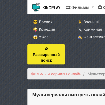
🎞 Фильмы
📺
KINOPLAY
😎 Боевик
👨‍✈️ Военный
🤪 Комедия
🔪 Криминал
😱 Ужасы
🧙‍♀️ Фантастик
🔎
Расширенный
поиск
Фильмы и сериалы онлайн
Мультсе
Мультсериалы смотреть онла