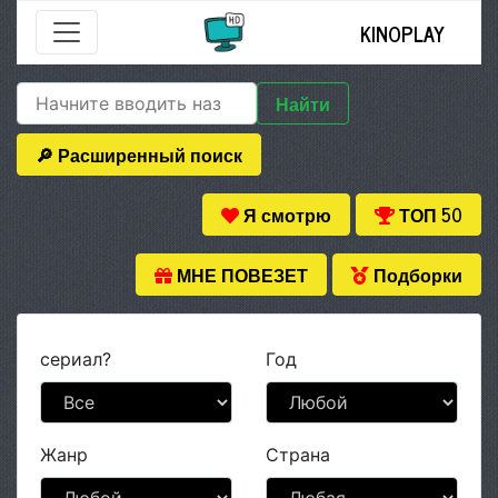
KINOPLAY
Найти
🔎 Расширенный поиск
Я смотрю
ТОП 50
МНЕ ПОВЕЗЕТ
Подборки
сериал?
Год
Жанр
Страна