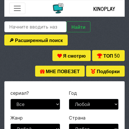
KINOPLAY
Найти
🔎 Расширенный поиск
Я смотрю
ТОП 50
МНЕ ПОВЕЗЕТ
Подборки
сериал?
Год
Жанр
Страна