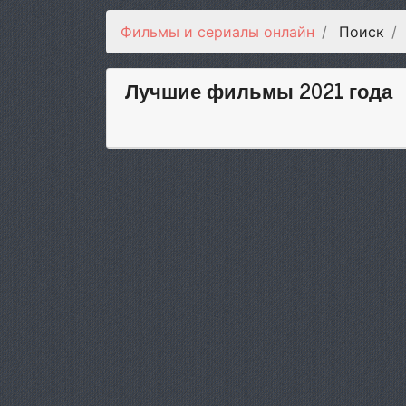
Фильмы и сериалы онлайн
Поиск
Лучшие фильмы 2021 года