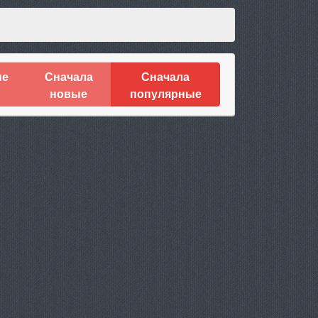
ые
Сначала
Сначала
новые
популярные