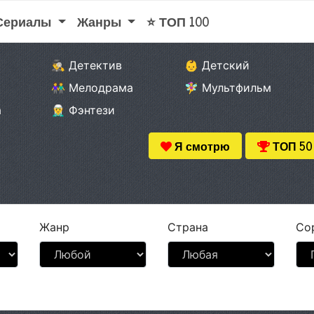
 Сериалы
Жанры
⭐ ТОП 100
🕵️‍♂️ Детектив
👶 Детский
👫 Мелодрама
🧚‍♀️ Мультфильм
а
🧝‍♂️ Фэнтези
Я смотрю
ТОП 50
Жанр
Страна
Со