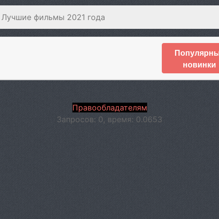
Лучшие фильмы 2021 года
Популярн
новинки
Правообладателям
Запросов: 0, время: 0.0653