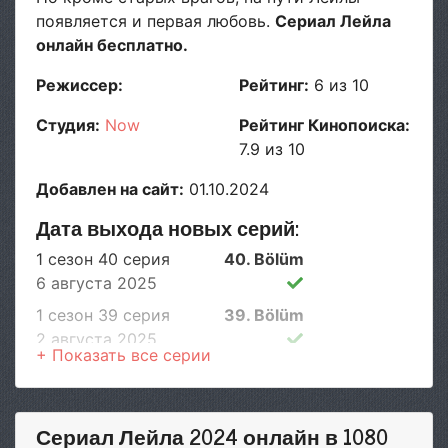
появляется и первая любовь.
Сериал Лейла
онлайн бесплатно.
Режиссер:
Рейтинг:
6 из 10
Студия:
Now
Рейтинг Кинопоиска:
7.9 из 10
Добавлен на сайт:
01.10.2024
Дата выхода новых серий:
1 сезон 40 серия
40. Bölüm
6 августа 2025
1 сезон 39 серия
39. Bölüm
2 августа 2025
1 сезон 38 серия
Episode #1.38
29 июня 2025
1 сезон 37 серия
Episode #1.37
Сериал Лейла 2024 онлайн в 1080