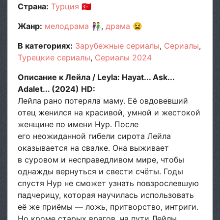
Страна:
Турция
🇹🇷
Жанр:
мелодрама
👫
драма
😫
В категориях:
Зарубежные сериалы
Сериалы
Турецкие сериалы
Сериалы 2024
Описание к Лейла / Leyla: Hayat... Ask...
Adalet... (2024) HD:
Лейла рано потеряла маму. Её овдовевший
отец женился на красивой, умной и жестокой
женщине по имени Нур. После
его неожиданной гибели сирота Лейла
оказывается на свалке. Она выживает
в суровом и несправедливом мире, чтобы
однажды вернуться и свести счёты. Годы
спустя Нур не сможет узнать повзрослевшую
падчерицу, которая научилась использовать
её же приёмы — ложь, притворство, интриги.
Но кроме старых врагов, на пути Лейлы