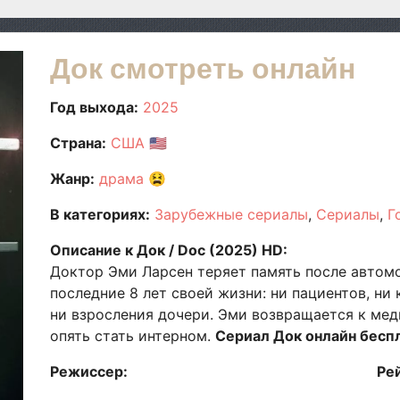
Док смотреть онлайн
Год выхода:
2025
Страна:
США
🇺🇸
Жанр:
драма
😫
В категориях:
Зарубежные сериалы
Сериалы
Г
Описание к Док / Doc (2025) HD:
Доктор Эми Ларсен теряет память после автомо
последние 8 лет своей жизни: ни пациентов, ни 
ни взросления дочери. Эми возвращается к мед
опять стать интерном.
Сериал Док онлайн бесп
Режиссер:
Ре