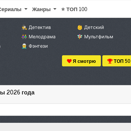
 Сериалы
Жанры
⭐ ТОП 100
🕵️‍♂️ Детектив
👶 Детский
👫 Мелодрама
🧚‍♀️ Мультфильм
а
🧝‍♂️ Фэнтези
Я смотрю
ТОП 50
ы 2026 года