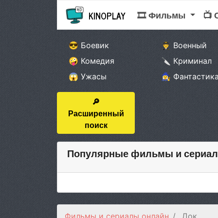
🎞 Фильмы
📺
KINOPLAY
😎 Боевик
👨‍✈️ Военный
🤪 Комедия
🔪 Криминал
😱 Ужасы
🧙‍♀️ Фантастик
🔎
Расширенный
поиск
Популярные фильмы и сериал
Фильмы и сериалы онлайн
Док