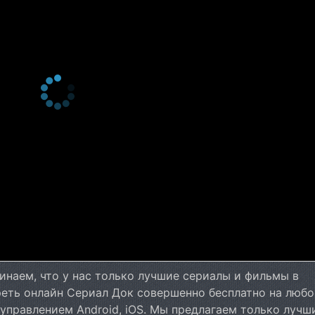
2 сезон 11 серия
Episode #2.11
2 сезон 10 серия
Episode #2.10
2 сезон 9 серия
Episode #2.9
2 сезон 8 серия
Episode #2.8
2 сезон 7 серия
Episode #2.7
2 сезон 6 серия
Episode #2.6
2 сезон 5 серия
Episode #2.5
2 сезон 4 серия
Episode #2.4
2 сезон 3 серия
Episode #2.3
2 сезон 2 серия
Episode #2.2
2 сезон 1 серия
Episode #2.1
1 сезон 10 серия
...Must Come Down
инаем, что у нас только лучшие сериалы и фильмы в
1 сезон 9 серия
What Goes Up...
реть онлайн Сериал Док совершенно бесплатно на люб
1 сезон 8 серия
Man Plans
 управлением Android, iOS. Мы предлагаем только лучш