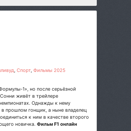
лливуд
Спорт
Фильмы 2025
Формулы-1», но после серьёзной
 Сонни живёт в трейлере
 чемпионатах. Однажды к нему
 в прошлом гонщик, а ныне владелец
оединиться к ним в качестве второго
ющего новичка.
Фильм F1 онлайн