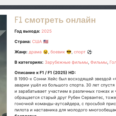
F1 смотреть онлайн
Год выхода:
2025
Страна:
США
🇺🇸
Жанр:
драма
😫
боевик
😎
спорт
⚽
В категориях:
Зарубежные фильмы
Фильмы
Го
Описание к F1 / F1 (2025) HD:
В 1990-х Сонни Хейс был восходящей звездой «
аварии ушёл из большого спорта. 30 лет спустя
и зарабатывает участием в различных гонках и
обращается старый друг Рубен Сервантес, тоже
гоночной команды-аутсайдера, с просьбой прис
пилота и наставника для молодого многообеща