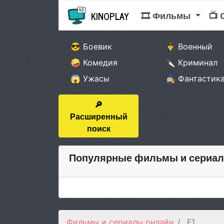
🎞 Фильмы
📺
KINOPLAY
😎 Боевик
👨‍✈️ Военный
🤪 Комедия
🔪 Криминал
😱 Ужасы
🧙‍♀️ Фантастик
🔎
Расширенный
поиск
Популярные фильмы и сериал
Фильмы и сериалы онлайн
F1