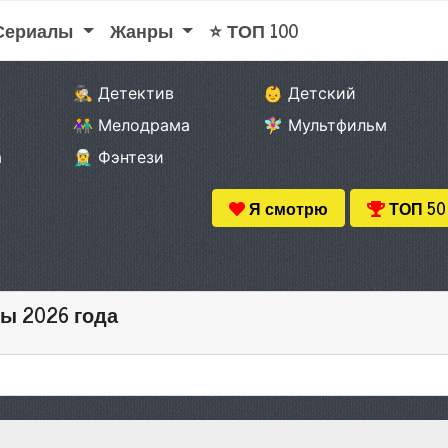
 Сериалы
Жанры
⭐ ТОП 100
🕵️‍♂️ Детектив
👶 Детский
👫 Мелодрама
🧚‍♀️ Мультфильм
а
🧝‍♂️ Фэнтези
Я смотрю
ТОП 50
ы 2026 года