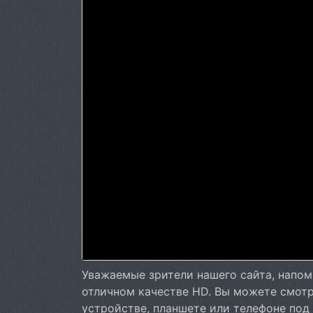
Уважаемые зрители нашего сайта, напом
отличном качестве HD. Вы можете смотр
устройстве, планшете или телефоне под