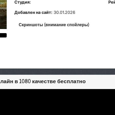
Студия:
Ре
Добавлен на сайт:
30.01.2026
Скриншоты (внимание спойлеры)
лайн в 1080 качестве бесплатно