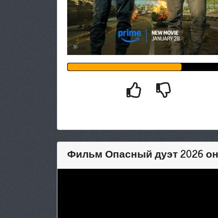
Фильм Опасный дуэт 2026 он