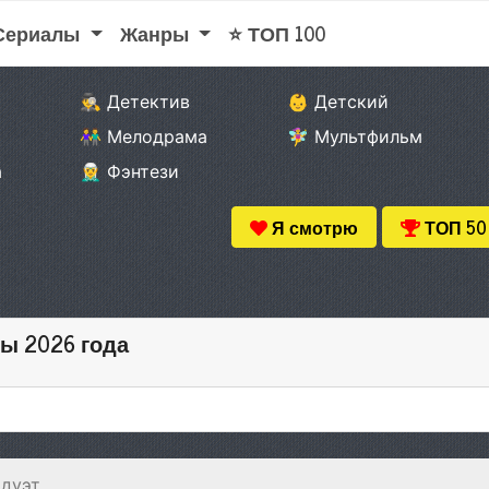
 Сериалы
Жанры
⭐ ТОП 100
🕵️‍♂️ Детектив
👶 Детский
👫 Мелодрама
🧚‍♀️ Мультфильм
а
🧝‍♂️ Фэнтези
Я смотрю
ТОП 50
ы 2026 года
дуэт