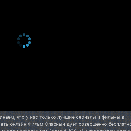
инаем, что у нас только лучшие сериалы и фильмы в
реть онлайн Фильм Опасный дуэт совершенно бесплатн