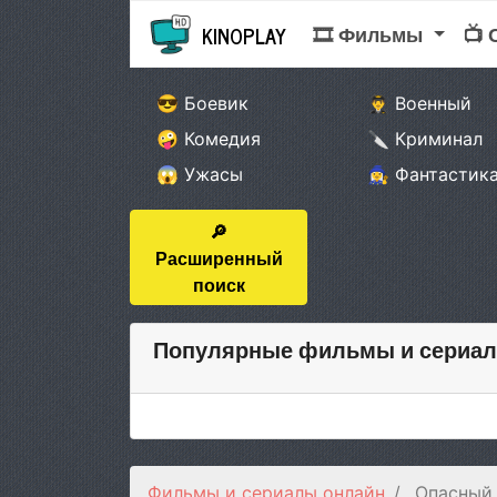
🎞 Фильмы
📺
KINOPLAY
😎 Боевик
👨‍✈️ Военный
🤪 Комедия
🔪 Криминал
😱 Ужасы
🧙‍♀️ Фантастик
🔎
Расширенный
поиск
Популярные фильмы и сериал
Фильмы и сериалы онлайн
Опасный 